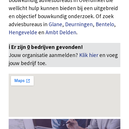
bouwkundig adviesbureaus in Overdinkel die
wellicht hulp kunnen bieden bij een uitgebreid
en objectief bouwkundig onderzoek. Of zoek
adviesbureaus in
Glane
,
Deurningen
,
Bentelo
,
Hengevelde
en
Ambt Delden
.
ℹ️ Er zijn
0
bedrijven gevonden!
Jouw organisatie aanmelden?
Klik hier
en voeg
jouw bedrijf toe.