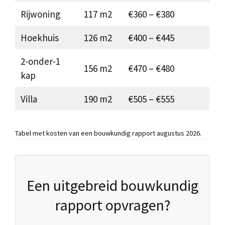
Rijwoning
117 m2
€360 – €380
Hoekhuis
126 m2
€400 – €445
2-onder-1
156 m2
€470 – €480
kap
Villa
190 m2
€505 – €555
Tabel met kosten van een bouwkundig rapport augustus 2026.
Een uitgebreid bouwkundig
rapport opvragen?