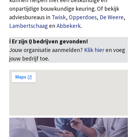
kunnen helpen met een deskundige en
onpartijdige bouwkundige keuring. Of bekijk
adviesbureaus in
Twisk
,
Opperdoes
,
De Weere
,
Lambertschaag
en
Abbekerk
.
ℹ️ Er zijn
0
bedrijven gevonden!
Jouw organisatie aanmelden?
Klik hier
en voeg
jouw bedrijf toe.