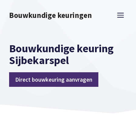
Spring
naar
Bouwkundige keuringen
ME
inhoud
Bouwkundige keuring
Sijbekarspel
Direct bouwkeuring aanvragen