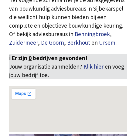
het volgende schema tref je de adresgegevens
van bouwkundig adviesbureaus in Sijbekarspel
die wellicht hulp kunnen bieden bij een
complete en objectieve bouwkundige keuring.
Of bekijk adviesbureaus in
Benningbroek
,
Zuidermeer
,
De Goorn
,
Berkhout
en
Ursem
.
ℹ️ Er zijn
0
bedrijven gevonden!
Jouw organisatie aanmelden?
Klik hier
en voeg
jouw bedrijf toe.