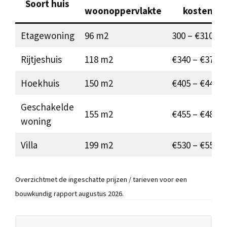
Soort huis
woonoppervlakte
kosten
Etagewoning
96 m2
300 – €310
Rijtjeshuis
118 m2
€340 – €375
Hoekhuis
150 m2
€405 – €440
Geschakelde
155 m2
€455 – €485
woning
Villa
199 m2
€530 – €550
Overzichtmet de ingeschatte prijzen / tarieven voor een
bouwkundig rapport augustus 2026.