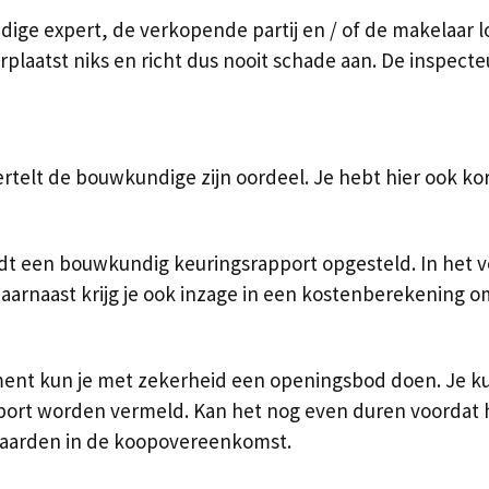
e expert, de verkopende partij en / of de makelaar loop
erplaatst niks en richt dus nooit schade aan. De inspect
lt de bouwkundige zijn oordeel. Je hebt hier ook kort 
t een bouwkundig keuringsrapport opgesteld. In het ve
rnaast krijg je ook inzage in een kostenberekening om 
ment kun je met zekerheid een openingsbod doen. Je kun
pport worden vermeld. Kan het nog even duren voordat h
aarden in de koopovereenkomst.