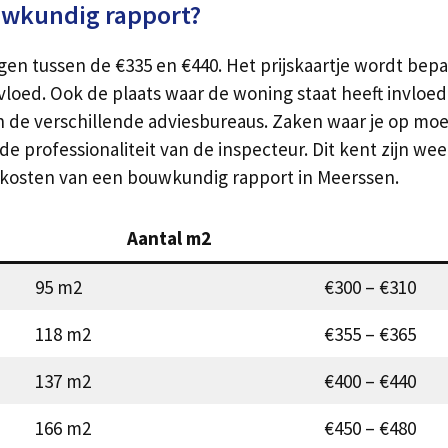
uwkundig rapport?
gen tussen de €335 en €440. Het prijskaartje wordt be
loed. Ook de plaats waar de woning staat heeft invloe
n de verschillende adviesbureaus. Zaken waar je op moet
professionaliteit van de inspecteur. Dit kent zijn weersl
ge kosten van een bouwkundig rapport in Meerssen.
Aantal m2
95 m2
€300 – €310
118 m2
€355 – €365
137 m2
€400 – €440
166 m2
€450 – €480