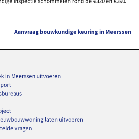
ndige inspectie schommelen rond de €320 en €390.
Aanvraag bouwkundige keuring in Meerssen
 in Meerssen uitvoeren
pport
sbureaus
bject
nieuwbouwwoning laten uitvoeren
telde vragen