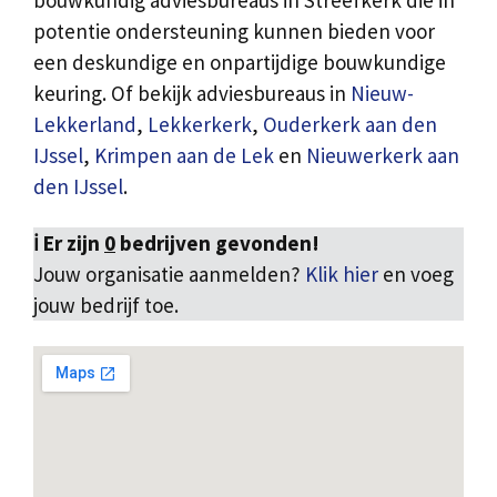
bouwkundig adviesbureaus in Streefkerk die in
potentie ondersteuning kunnen bieden voor
een deskundige en onpartijdige bouwkundige
keuring. Of bekijk adviesbureaus in
Nieuw-
Lekkerland
,
Lekkerkerk
,
Ouderkerk aan den
IJssel
,
Krimpen aan de Lek
en
Nieuwerkerk aan
den IJssel
.
ℹ️ Er zijn
0
bedrijven gevonden!
Jouw organisatie aanmelden?
Klik hier
en voeg
jouw bedrijf toe.