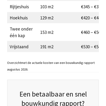
Rijtjeshuis
103 m2
€345 – €375
Hoekhuis
129 m2
€420 – €445
Twee onder
153 m2
€460 – €500
één kap
Vrijstaand
191 m2
€530 – €540
Overzichtmet de actuele kosten van een bouwkundig rapport
augustus 2026.
Een betaalbaar en snel
bouwkundig rapport?