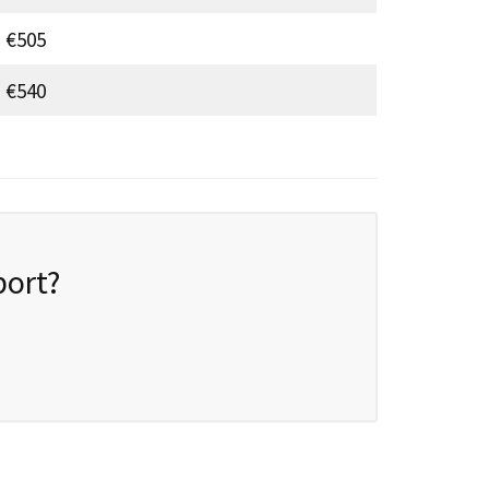
 €505
 €540
port?