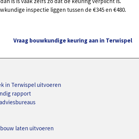
n is is vaak zelfs zo dat de keuring verplicht is.
uwkundige inspectie liggen tussen de €345 en €480.
Vraag bouwkundige keuring aan in Terwispel
 in Terwispel uitvoeren
ndig rapport
adviesbureaus
wbouw laten uitvoeren