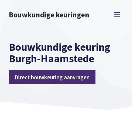
Spring
naar
Bouwkundige keuringen
ME
inhoud
Bouwkundige keuring
Burgh-Haamstede
Direct bouwkeuring aanvragen