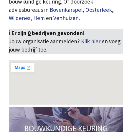
bouwkundige keuring. Of doorzoek
adviesbureaus in
Bovenkarspel
,
Oosterleek
,
Wijdenes
,
Hem
en
Venhuizen
.
ℹ️ Er zijn
0
bedrijven gevonden!
Jouw organisatie aanmelden?
Klik hier
en voeg
jouw bedrijf toe.