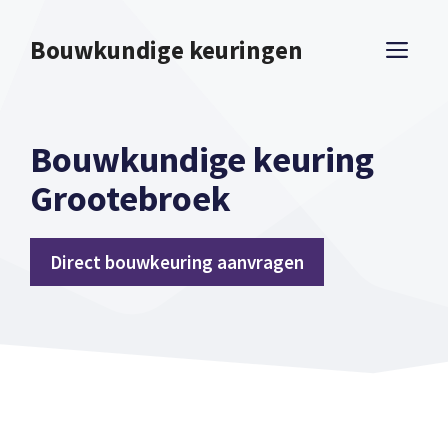
Spring
naar
Bouwkundige keuringen
ME
inhoud
Bouwkundige keuring
Grootebroek
Direct bouwkeuring aanvragen