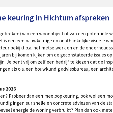
 keuring in Hichtum afspreken
n gebreken) van een woonobject of van een potentiële 
 is een een nauwkeurige en onafhankelijke visuele won
eur bekijkt o.a. het metselwerk en en de onderhoudss
aren bij komen kijken om de geconstateerde issues op t
. Je bent vrij om zelf een bedrijf te kiezen dat de insp
ingen als o.a. een bouwkundig adviesbureau, een archit
us 2026
leren? Probeer dan een meeloopkeuring, ook wel een mo
dig ingenieur snelle en concrete adviezen van de sta
hoeveel energie de woning verbruikt? Plan dan ook mete