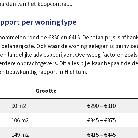
arden van het koopcontract.
apport per woningtype
ommelen rond de €350 en €415. De totaalprijs is afhank
belangrijkste. Ook waar de woning gelegen is beïnvloed
le en landelijke adviesbedrijven. Overweeg factoren zoal
erdere opdrachtgevers. Dit alles bij elkaar bepaalt de def
n bouwkundig rapport in Hichtum.
Grootte
90 m2
€290 – €310
106 m2
€345 – €375
149 m2
€415 – €445