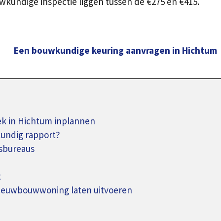
kundige inspectie liggen tussen de €275 en €415.
Een bouwkundige keuring aanvragen in Hichtum
 in Hichtum inplannen
kundig rapport?
sbureaus
t
nieuwbouwwoning laten uitvoeren