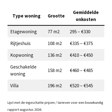
Gemiddelde
Type woning
Grootte
onkosten
Etagewoning
77 m2
295 – €330
Rijtjeshuis
108 m2
€335 – €375
Kopwoning
136 m2
€410 – €450
Geschakelde
158 m2
€460 – €485
woning
Villa
196 m2
€520 – €545
Lijst met de ingeschatte prijzen / tarieven voor een bouwkundig
rapport augustus 2026.