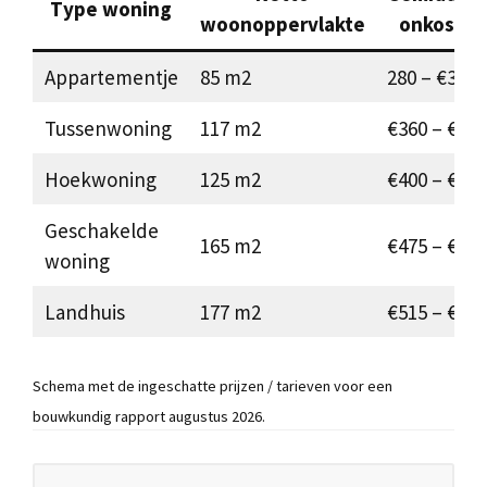
Type woning
woonoppervlakte
onkosten
Appartementje
85 m2
280 – €305
Tussenwoning
117 m2
€360 – €380
Hoekwoning
125 m2
€400 – €450
Geschakelde
165 m2
€475 – €505
woning
Landhuis
177 m2
€515 – €540
Schema met de ingeschatte prijzen / tarieven voor een
bouwkundig rapport augustus 2026.