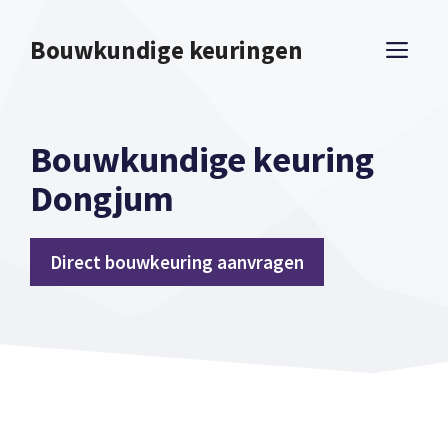
Spring
naar
Bouwkundige keuringen
ME
inhoud
Bouwkundige keuring
Dongjum
Direct bouwkeuring aanvragen