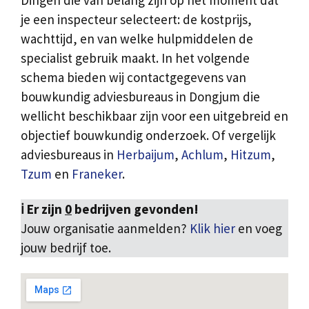
Dingen die van belang zijn op het moment dat
je een inspecteur selecteert: de kostprijs,
wachttijd, en van welke hulpmiddelen de
specialist gebruik maakt. In het volgende
schema bieden wij contactgegevens van
bouwkundig adviesbureaus in Dongjum die
wellicht beschikbaar zijn voor een uitgebreid en
objectief bouwkundig onderzoek. Of vergelijk
adviesbureaus in
Herbaijum
,
Achlum
,
Hitzum
,
Tzum
en
Franeker
.
ℹ️ Er zijn
0
bedrijven gevonden!
Jouw organisatie aanmelden?
Klik hier
en voeg
jouw bedrijf toe.