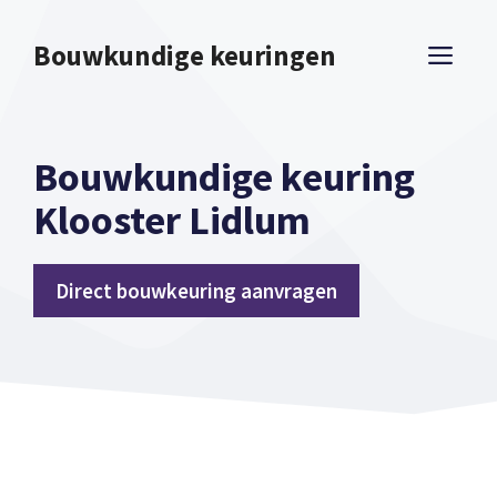
Spring
naar
Bouwkundige keuringen
ME
inhoud
Bouwkundige keuring
Klooster Lidlum
Direct bouwkeuring aanvragen