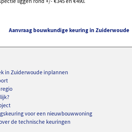
ectie liggen rond +/- €345 en €490.
Aanvraag bouwkundige keuring in Zuiderwoude
 in Zuiderwoude inplannen
port
regio
ijk?
bject
ingskeuring voor een nieuwbouwwoning
over de technische keuringen