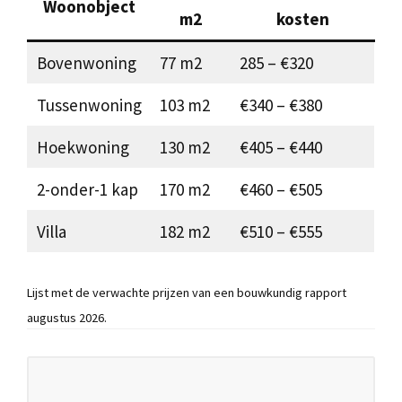
Woonobject
m2
kosten
Bovenwoning
77 m2
285 – €320
Tussenwoning
103 m2
€340 – €380
Hoekwoning
130 m2
€405 – €440
2-onder-1 kap
170 m2
€460 – €505
Villa
182 m2
€510 – €555
Lijst met de verwachte prijzen van een bouwkundig rapport
augustus 2026.