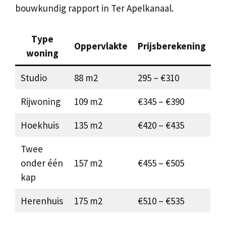
bouwkundig rapport in Ter Apelkanaal.
Type
Oppervlakte
Prijsberekening
woning
Studio
88 m2
295 – €310
Rijwoning
109 m2
€345 – €390
Hoekhuis
135 m2
€420 – €435
Twee
onder één
157 m2
€455 – €505
kap
Herenhuis
175 m2
€510 – €535