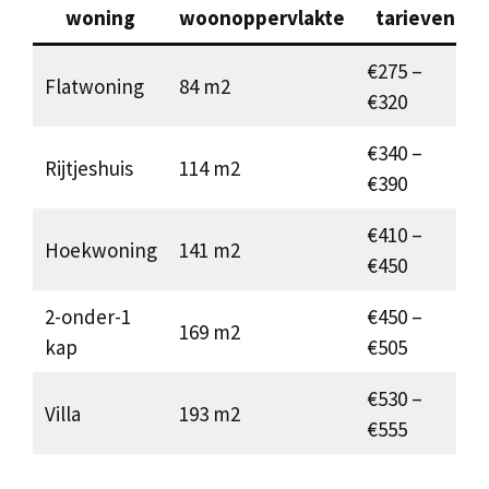
woning
woonoppervlakte
tarieven
€275 –
Flatwoning
84 m2
€320
€340 –
Rijtjeshuis
114 m2
€390
€410 –
Hoekwoning
141 m2
€450
2-onder-1
€450 –
169 m2
kap
€505
€530 –
Villa
193 m2
€555