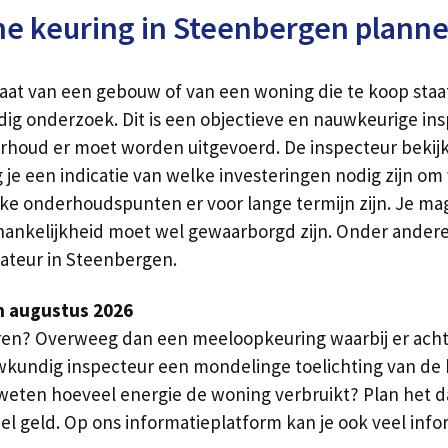
e keuring in Steenbergen plann
staat van een gebouw of van een woning die te koop st
g onderzoek. Dit is een objectieve en nauwkeurige in
erhoud er moet worden uitgevoerd. De inspecteur bekijkt
jg je een indicatie van welke investeringen nodig zijn 
elke onderhoudspunten er voor lange termijn zijn. Je ma
hankelijkheid moet wel gewaarborgd zijn. Onder ande
xateur in Steenbergen.
n augustus 2026
eren? Overweeg dan een meeloopkeuring waarbij er achte
wkundig inspecteur een mondelinge toelichting van d
eten hoeveel energie de woning verbruikt? Plan het dan
el geld. Op ons informatieplatform kan je ook veel inf