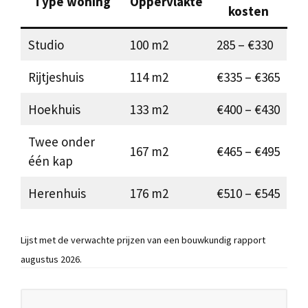
Type woning
Oppervlakte
kosten
Studio
100 m2
285 – €330
Rijtjeshuis
114 m2
€335 – €365
Hoekhuis
133 m2
€400 – €430
Twee onder
167 m2
€465 – €495
één kap
Herenhuis
176 m2
€510 – €545
Lijst met de verwachte prijzen van een bouwkundig rapport
augustus 2026.