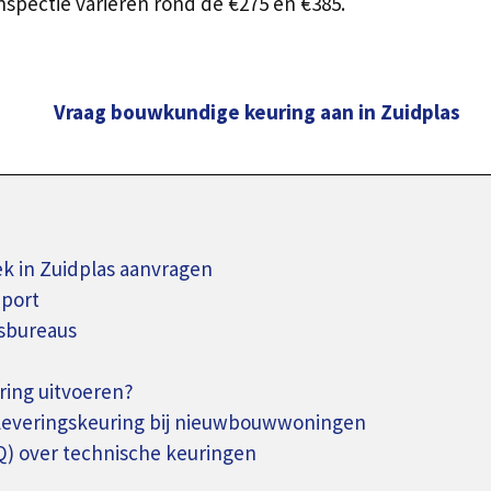
spectie variëren rond de €275 en €385.
Vraag bouwkundige keuring aan in Zuidplas
 in Zuidplas aanvragen
pport
sbureaus
ing uitvoeren?
pleveringskeuring bij nieuwbouwwoningen
Q) over technische keuringen