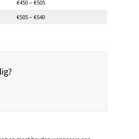
€450 – €505
€505 – €540
ig?