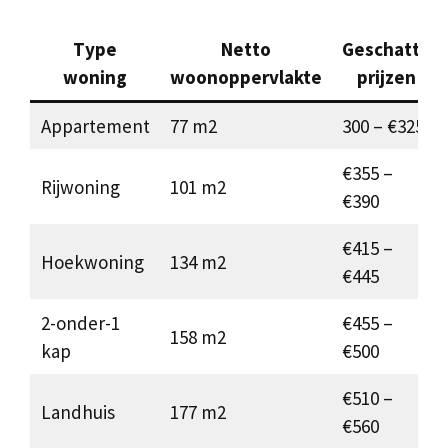
Type
Netto
Geschatte
woning
woonoppervlakte
prijzen
Appartement
77 m2
300 – €325
€355 –
Rijwoning
101 m2
€390
€415 –
Hoekwoning
134 m2
€445
2-onder-1
€455 –
158 m2
kap
€500
€510 –
Landhuis
177 m2
€560