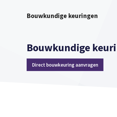
Spring
naar
Bouwkundige keuringen
inhoud
Bouwkundige keur
Direct bouwkeuring aanvragen