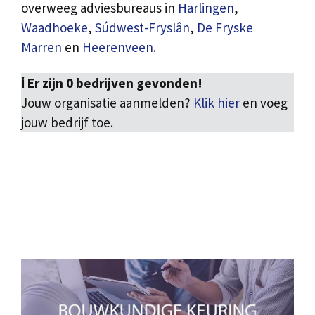
overweeg adviesbureaus in
Harlingen
,
Waadhoeke
,
Súdwest-Fryslân
,
De Fryske
Marren
en
Heerenveen
.
ℹ️ Er zijn
0
bedrijven gevonden!
Jouw organisatie aanmelden?
Klik hier
en voeg
jouw bedrijf toe.